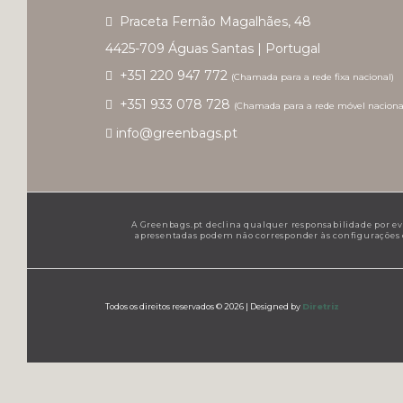
Praceta Fernão Magalhães, 48
4425-709 Águas Santas | Portugal
+351 220 947 772
(Chamada para a rede fixa nacional)
+351 933 078 728
(Chamada para a rede móvel naciona
info@greenbags.pt
A Greenbags.pt declina qualquer responsabilidade por even
apresentadas podem não corresponder às configurações de
Todos os direitos reservados © 2026 |
Designed by
Diretriz