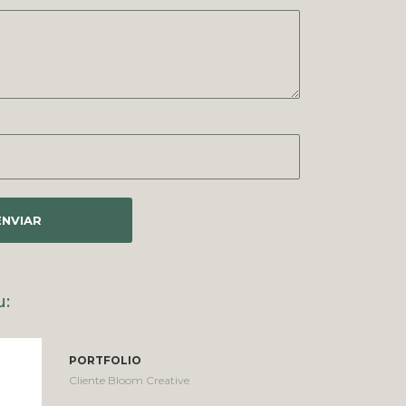
NVIAR
:
PORTFOLIO
PORTFOLIO
Cliente Bloom Creative
Cliente Bolota 