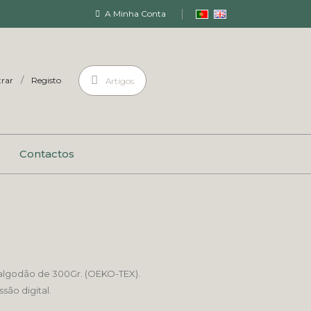
A Minha Conta
/
rar
Registo
Artigos
Contactos
algodão de 300Gr. (OEKO-TEX).
ão digital.