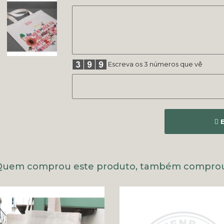
Escreva os 3 números que vê
E
Quem comprou este produto, também comprou