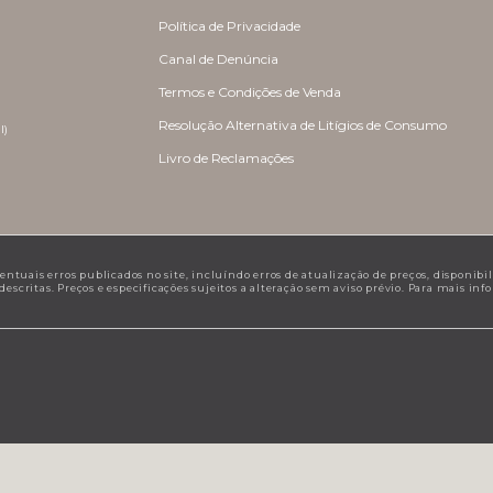
Política de Privacidade
Canal de Denúncia
Termos e Condições de Venda
Resolução Alternativa de Litígios de Consumo
l)
Livro de Reclamações
tuais erros publicados no site, incluíndo erros de atualização de preços, disponibilid
scritas. Preços e especificações sujeitos a alteração sem aviso prévio. Para mais in