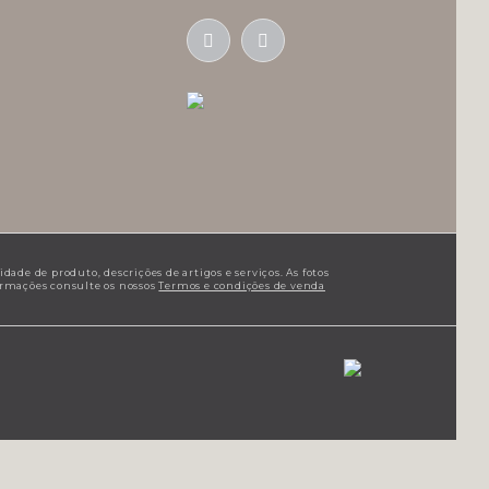
ade de produto, descrições de artigos e serviços. As fotos
formações consulte os nossos
Termos e condições de venda