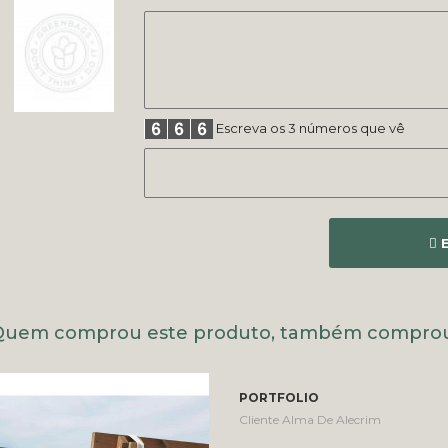
Escreva os 3 números que vê
E
Quem comprou este produto, também comprou
PORTFOLIO
Cliente Alma De Alecrim