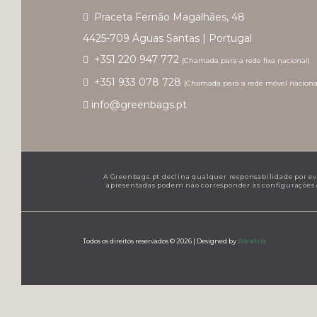
Praceta Fernão Magalhães, 48
4425-709 Águas Santas | Portugal
+351 220 947 772
(Chamada para a rede fixa nacional)
+351 933 078 728
(Chamada para a rede móvel naciona
info@greenbags.pt
A Greenbags.pt declina qualquer responsabilidade por even
apresentadas podem não corresponder às configurações de
Todos os direitos reservados © 2026 |
Designed by
Diretriz