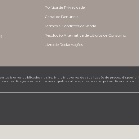
Política de Privacidade
Canal de Denúncia
Termos e Condições de Venda
Resolução Alternativa de Litígios de Consumo
l)
Livro de Reclamações
tuais erros publicados no site, incluíndo erros de atualização de preços, disponibilid
scritas. Preços e especificações sujeitos a alteração sem aviso prévio. Para mais in