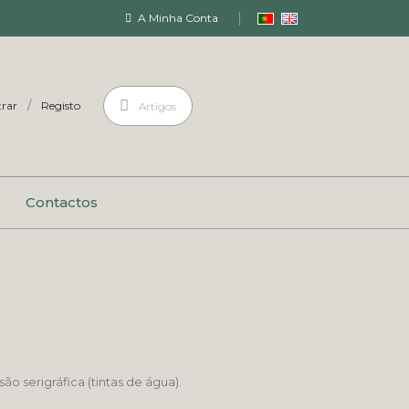
A Minha Conta
/
rar
Registo
Artigos
Contactos
 serigráfica (tintas de água).