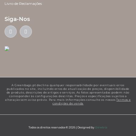
Livro de Reclamações
Siga-Nos
A Greenbags.pt declina qualquer responsabilidade por eventuais erros
publicados no site, incluíndo erros de atualização de preços, disponibilidade
de produto, descrições de artigos e serviços. As fotos apresentadas podem não
corresponder às configurações descritas. Preços e especificações sujeitos a
alteração sem aviso prévio. Para mais informações consulte os nossos
Termos e
condições de venda
Todos os direitos reservados © 2026 |
Designed by
Diretriz