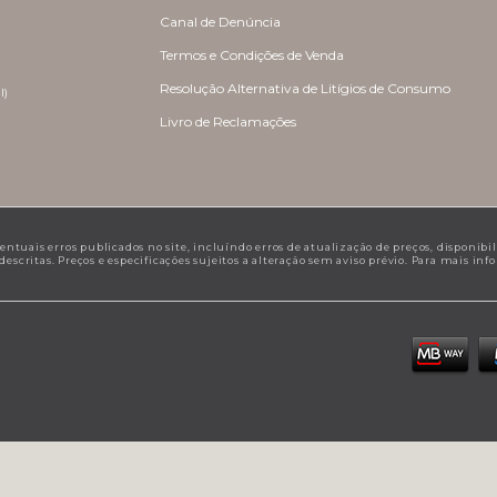
Canal de Denúncia
Termos e Condições de Venda
Resolução Alternativa de Litígios de Consumo
l)
Livro de Reclamações
tuais erros publicados no site, incluíndo erros de atualização de preços, disponibilid
scritas. Preços e especificações sujeitos a alteração sem aviso prévio. Para mais in