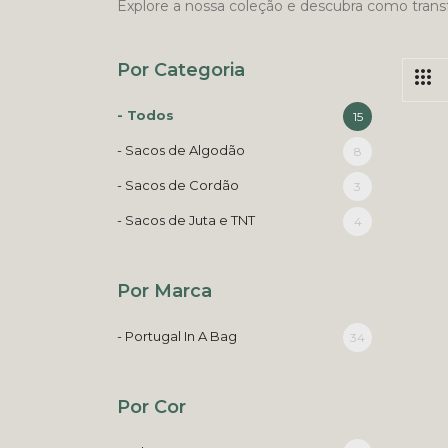
Explore a nossa coleção e descubra como trans
Por Categoria
- Todos
15
- Sacos de Algodão
8
- Sacos de Cordão
3
- Sacos de Juta e TNT
4
Por Marca
- Portugal In A Bag
34
Por Cor