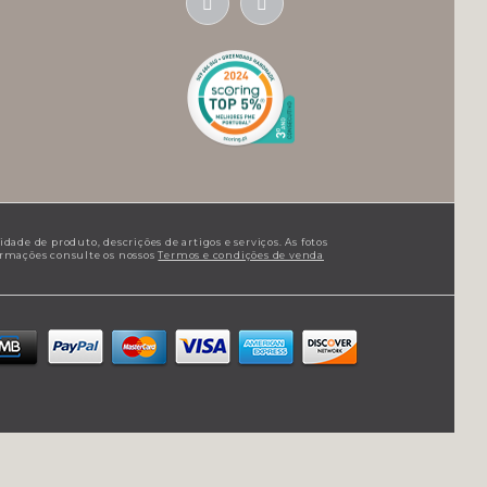
ade de produto, descrições de artigos e serviços. As fotos
formações consulte os nossos
Termos e condições de venda