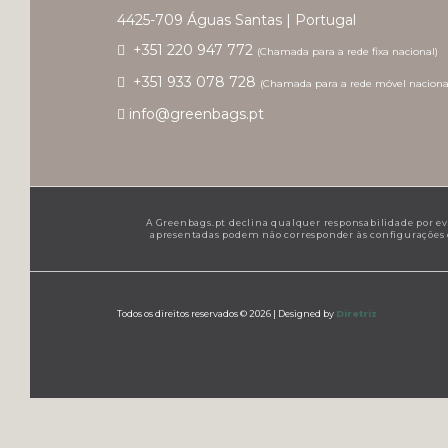
4425-709 Águas Santas | Portugal
+351 220 947 772
(Chamada para a rede fixa nacional)
+351 933 078 728
(Chamada para a rede móvel naciona
info@greenbags.pt
A Greenbags.pt declina qualquer responsabilidade por even
apresentadas podem não corresponder às configurações de
Todos os direitos reservados © 2026 |
Designed by
Diretriz