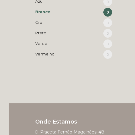
Azul
0
Branco
0
Crú
0
Preto
0
Verde
0
Vermelho
0
Onde Estamos
Praceta Fernão Magalhães, 48